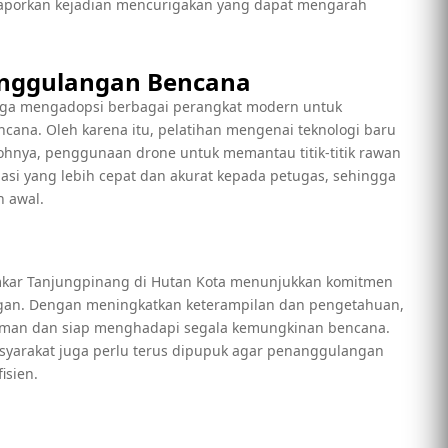
laporkan kejadian mencurigakan yang dapat mengarah
anggulangan Bencana
uga mengadopsi berbagai perangkat modern untuk
ana. Oleh karena itu, pelatihan mengenai teknologi baru
tohnya, penggunaan drone untuk memantau titik-titik rawan
si yang lebih cepat dan akurat kepada petugas, sehingga
h awal.
amkar Tanjungpinang di Hutan Kota menunjukkan komitmen
gan. Dengan meningkatkan keterampilan dan pengetahuan,
 aman dan siap menghadapi segala kemungkinan bencana.
asyarakat juga perlu terus dipupuk agar penanggulangan
isien.