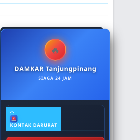
econdary
idebar
DAMKAR Tanjungpinang
SIAGA 24 JAM
KONTAK DARURAT