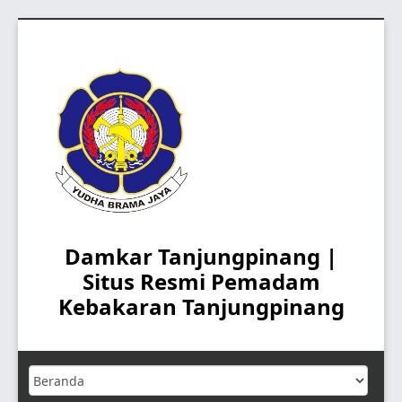
Skip
to
content
Damkar Tanjungpinang |
Situs Resmi Pemadam
Kebakaran Tanjungpinang