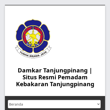
Skip
to
content
Damkar Tanjungpinang |
Situs Resmi Pemadam
Kebakaran Tanjungpinang