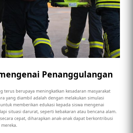
 mengenai Penanggulangan
g terus berupaya meningkatkan kesadaran masyarakat
ra yang diambil adalah dengan melakukan simulasi
an untuk memberikan edukasi kepada siswa mengenai
pi situasi darurat, seperti kebakaran atau bencana alam.
ara cepat, diharapkan anak-anak dapat berkontribusi
 mereka.