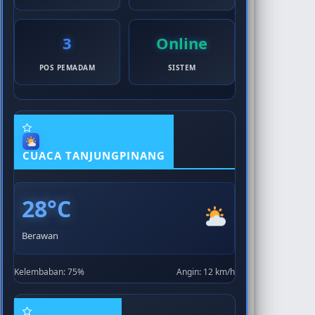
3
Online
POS PEMADAM
SISTEM
CUACA TANJUNGPINANG
28°C
Berawan
Kelembaban: 75%
Angin: 12 km/h