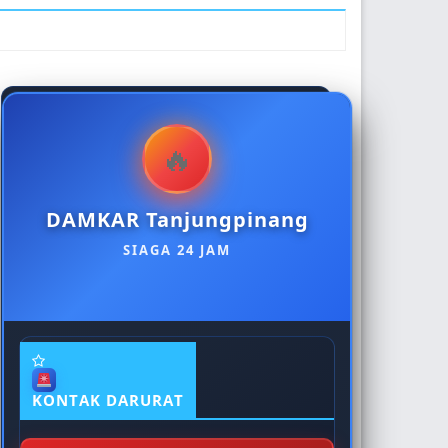
econdary
idebar
DAMKAR Tanjungpinang
SIAGA 24 JAM
KONTAK DARURAT