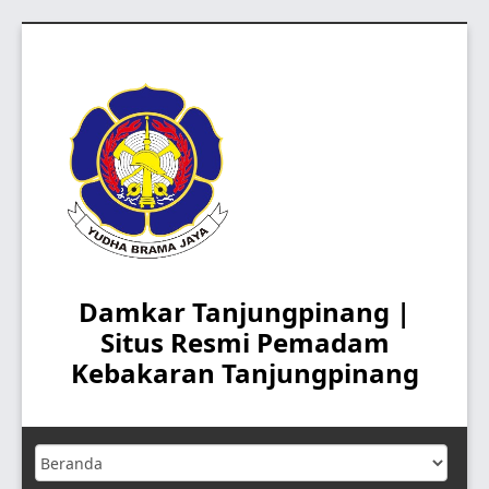
Skip
to
content
Damkar Tanjungpinang |
Situs Resmi Pemadam
Kebakaran Tanjungpinang